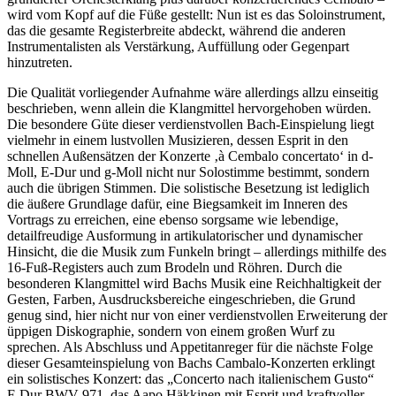
wird vom Kopf auf die Füße gestellt: Nun ist es das Soloinstrument,
das die gesamte Registerbreite abdeckt, während die anderen
Instrumentalisten als Verstärkung, Auffüllung oder Gegenpart
hinzutreten.
Die Qualität vorliegender Aufnahme wäre allerdings allzu einseitig
beschrieben, wenn allein die Klangmittel hervorgehoben würden.
Die besondere Güte dieser verdienstvollen Bach-Einspielung liegt
vielmehr in einem lustvollen Musizieren, dessen Esprit in den
schnellen Außensätzen der Konzerte ‚à Cembalo concertato‘ in d-
Moll, E-Dur und g-Moll nicht nur Solostimme bestimmt, sondern
auch die übrigen Stimmen. Die solistische Besetzung ist lediglich
die äußere Grundlage dafür, eine Biegsamkeit im Inneren des
Vortrags zu erreichen, eine ebenso sorgsame wie lebendige,
detailfreudige Ausformung in artikulatorischer und dynamischer
Hinsicht, die die Musik zum Funkeln bringt – allerdings mithilfe des
16-Fuß-Registers auch zum Brodeln und Röhren. Durch die
besonderen Klangmittel wird Bachs Musik eine Reichhaltigkeit der
Gesten, Farben, Ausdrucksbereiche eingeschrieben, die Grund
genug sind, hier nicht nur von einer verdienstvollen Erweiterung der
üppigen Diskographie, sondern von einem großen Wurf zu
sprechen. Als Abschluss und Appetitanreger für die nächste Folge
dieser Gesamteinspielung von Bachs Cambalo-Konzerten erklingt
ein solistisches Konzert: das „Concerto nach italienischem Gusto“
F-Dur BWV 971, das Aapo Häkkinen mit Esprit und kraftvoller