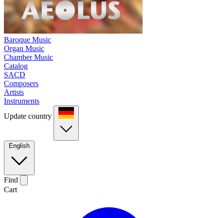
Baroque Music
Organ Music
Chamber Music
Catalog
SACD
Composers
Artists
Instruments
Update country
English
Find
Cart