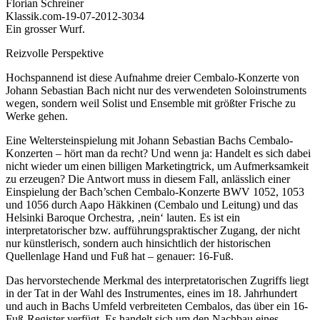
Florian Schreiner
Klassik.com-19-07-2012-3034
Ein grosser Wurf.
Reizvolle Perspektive
Hochspannend ist diese Aufnahme dreier Cembalo-Konzerte von
Johann Sebastian Bach nicht nur des verwendeten Soloinstruments
wegen, sondern weil Solist und Ensemble mit größter Frische zu
Werke gehen.
Eine Weltersteinspielung mit Johann Sebastian Bachs Cembalo-
Konzerten – hört man da recht? Und wenn ja: Handelt es sich dabei
nicht wieder um einen billigen Marketingtrick, um Aufmerksamkeit
zu erzeugen? Die Antwort muss in diesem Fall, anlässlich einer
Einspielung der Bach’schen Cembalo-Konzerte BWV 1052, 1053
und 1056 durch Aapo Häkkinen (Cembalo und Leitung) und das
Helsinki Baroque Orchestra, ‚nein‘ lauten. Es ist ein
interpretatorischer bzw. aufführungspraktischer Zugang, der nicht
nur künstlerisch, sondern auch hinsichtlich der historischen
Quellenlage Hand und Fuß hat – genauer: 16-Fuß.
Das hervorstechende Merkmal des interpretatorischen Zugriffs liegt
in der Tat in der Wahl des Instrumentes, eines im 18. Jahrhundert
und auch in Bachs Umfeld verbreiteten Cembalos, das über ein 16-
Fuß-Register verfügt. Es handelt sich um den Nachbau eines