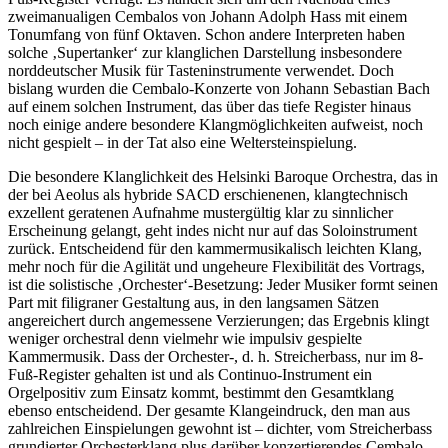
zweimanualigen Cembalos von Johann Adolph Hass mit einem
Tonumfang von fünf Oktaven. Schon andere Interpreten haben
solche ‚Supertanker‘ zur klanglichen Darstellung insbesondere
norddeutscher Musik für Tasteninstrumente verwendet. Doch
bislang wurden die Cembalo-Konzerte von Johann Sebastian Bach
auf einem solchen Instrument, das über das tiefe Register hinaus
noch einige andere besondere Klangmöglichkeiten aufweist, noch
nicht gespielt – in der Tat also eine Weltersteinspielung.
Die besondere Klanglichkeit des Helsinki Baroque Orchestra, das in
der bei Aeolus als hybride SACD erschienenen, klangtechnisch
exzellent geratenen Aufnahme mustergültig klar zu sinnlicher
Erscheinung gelangt, geht indes nicht nur auf das Soloinstrument
zurück. Entscheidend für den kammermusikalisch leichten Klang,
mehr noch für die Agilität und ungeheure Flexibilität des Vortrags,
ist die solistische ‚Orchester‘-Besetzung: Jeder Musiker formt seinen
Part mit filigraner Gestaltung aus, in den langsamen Sätzen
angereichert durch angemessene Verzierungen; das Ergebnis klingt
weniger orchestral denn vielmehr wie impulsiv gespielte
Kammermusik. Dass der Orchester-, d. h. Streicherbass, nur im 8-
Fuß-Register gehalten ist und als Continuo-Instrument ein
Orgelpositiv zum Einsatz kommt, bestimmt den Gesamtklang
ebenso entscheidend. Der gesamte Klangeindruck, den man aus
zahlreichen Einspielungen gewohnt ist – dichter, vom Streicherbass
grundierter Orchesterklang plus darüber konzertierendes Cembalo –