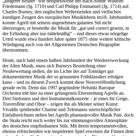
„jüngerer Brüder“ wie beispielsweise der Bach-Söhne Wilhelm
Friedemann (Jg. 1710) und Carl Philipp Emmanuel (Jg. 1714) auf.
Charles Burney, den englischen Weltreisenden und vielfachen
kundigen Zeugen des europäischen Musiklebens im18. Jahrhundert,
konnte Agrell mit seinem angenehmen galanten Stil nicht
überzeugen, er beurteilte die Musik für „gut und correct gesetzt, in
der Erfindung aber nur mittelmäßig“ – und dieses etwas nörgelige
Urteil wurde etwa hundert Jahre später 1875 ohne weitere kritische
Würdigung auch von der Allgemeinen Deutschen Biographie
übernommen.
Heute, nach bald einem halben Jahrhundert der Wiedererweckung
der Alten Musik, muss sich Burneys Beurteilung einer
Neubewertung stellen, die im Lichte der auf Tonträger gut
dokumentierten Musik der so genannten Frühklassiker erfolgen
kann – und zu diesem Zweck kommt diese Neuveröffentlichung
gerade recht. Denn das 1997 gegründete Helsinki Baroque
Orchestra tritt hier zu einer gelungenen Ehrenrettung Agrells an.
Drei Sinfonien und drei Instrumentalkonzerte – je eines für Geige,
Traversflöte und Oboe – zeigen ihn als Meister seiner Kunst:
Vivaldis sprühender Charme und Telemanns unerschöpflicher
Einfallsreichtum stehen bei Agrells phantasievoller Musik Pate, doch
die Skala reicht noch weiter bis zur stimmungsvollen Atmosphäre
des deutschen empfindsamen Stils. Mit ihrem temperamentvollen,
ebenso erfrischenden wie inspirierten Spiel erweisen die Finnen dem