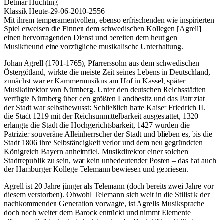
Detmar Huchting
Klassik Heute-29-06-2010-2556
Mit ihrem temperamentvollen, ebenso erfrischenden wie inspirierten
Spiel erweisen die Finnen dem schwedischen Kollegen [Agrell]
einen hervorragenden Dienst und bereiten dem heutigen
Musikfreund eine vorzügliche musikalische Unterhaltung.
Johan Agrell (1701-1765), Pfarrerssohn aus dem schwedischen
Östergötland, wirkte die meiste Zeit seines Lebens in Deutschland,
zunächst war er Kammermusikus am Hof in Kassel, später
Musikdirektor von Nürnberg. Unter den deutschen Reichsstädten
verfügte Nürnberg über den größten Landbesitz und das Patriziat
der Stadt war selbstbewusst: Schließlich hatte Kaiser Friedrich II.
die Stadt 1219 mit der Reichsunmittelbarkeit ausgestattet, 1320
erlangte die Stadt die Hochgerichtsbarkeit, 1427 wurden die
Patrizier souveräne Alleinherrscher der Stadt und blieben es, bis die
Stadt 1806 ihre Selbständigkeit verlor und dem neu gegründeten
Königreich Bayern anheimfiel. Musikdirektor einer solchen
Stadtrepublik zu sein, war kein unbedeutender Posten – das hat auch
der Hamburger Kollege Telemann bewiesen und gepriesen.
Agrell ist 20 Jahre jünger als Telemann (doch bereits zwei Jahre vor
diesem verstorben). Obwohl Telemann sich weit in die Stilistik der
nachkommenden Generation vorwagte, ist Agrells Musiksprache
doch noch weiter dem Barock entrückt und nimmt Elemente