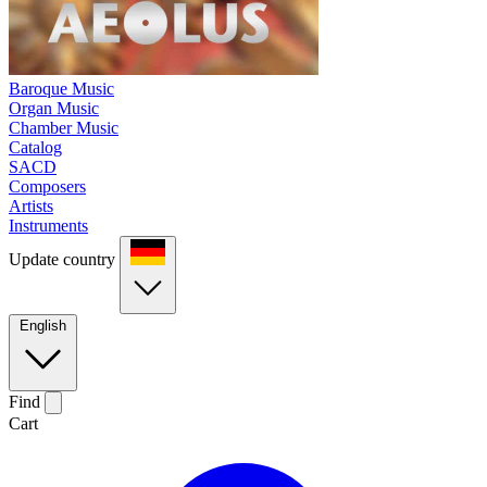
Baroque Music
Organ Music
Chamber Music
Catalog
SACD
Composers
Artists
Instruments
Update country
English
Find
Cart