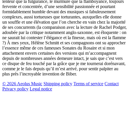
lenteur que la fulgurance, le murmure que la flamboyance, toujours
fervente et concentrée, d’une sensibilité passionnée et pourtant
formidablement humble devant des musiques si fabuleusement
complexes, aussi tortueuses que torturantes, auxquelles elle donne
un souffle et une élévation que l’on cherche en vain chez la majorité
de ses concurrents (la comparaison avec la lecture de Rachel Podger,
adoubée par la critique notamment anglo-saxonne, est éloquente : on
ne saurait lui contester l’élégance et la finesse, mais où est la flamme
?) À mes yeux, Hélène Schmitt et ses compagnons ont su approcher
l’essence même de ces fameuses Sonates du Rosaire et si mon
attachement envers certaines des versions qui m’accompagnent
depuis de nombreuses années demeure intact, je sais que c’est vers
ce disque de feu touché par la grâce que je me tournerai dorénavant,
comme je le fais depuis qu’il m’est arrivé, pour sentir palpiter au
plus près l’incroyable invention de Biber.
© 2026 Aeolus Music
Shipping policy
Terms of service
Contact
Privacy policy
Legal notice