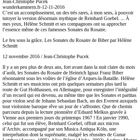
Jean-Christophe Pucek
wunderkammern.fr-12-11-2016
C’est un accomplissement, un des très rares, à mon sens, à pouvoir
tutoyer la version désormais mythique de Reinhard Goebel. ... À
mes yeux, Hélène Schmitt et ses compagnons ont su approcher
l’essence même de ces fameuses Sonates du Rosaire.
Le feu sous la grâce. Les Sonates du Rosaire de Biber par Hélène
Schmitt
12 novembre 2016 / Jean-Christophe Pucek
Il y a un peu plus de deux ans, fort avant dans la nuit claire du mois
d’août, les Sonates du Rosaire de Heinrich Ignaz Franz Biber
résonnaient sous les voûtes de l’église d’Arques-la-Bataille. Hélène
Schmitt et ses musiciens ont pris quelques semaines plus tard la
route de Gut Holthausen, en Allemagne, pour enregistrer l’intégralité
d’un recueil qui est devenu, au même titre que les Sonates et partitas
pour violon seul de Johann Sebastian Bach, un des Everest auxquels
tout violoniste baroque rêve un jour de s’affronter. Que de chemin
parcouru depuis la lecture pionnière d’Eduard Melkus gravée à
Vienne aux premiers jours du printemps 1967 ! En janvier 1990,
celui qui fut son élève, Reinhard Goebel, offrait aux micros
d’Archiv, accompagné par son Musica Antiqua Köln, une
interprétation dont la suprématie, malgré les réussites de Gunar