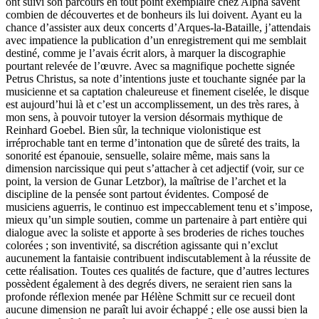
ont suivi son parcours en tout point exemplaire chez Alpha savent
combien de découvertes et de bonheurs ils lui doivent. Ayant eu la
chance d’assister aux deux concerts d’Arques-la-Bataille, j’attendais
avec impatience la publication d’un enregistrement qui me semblait
destiné, comme je l’avais écrit alors, à marquer la discographie
pourtant relevée de l’œuvre. Avec sa magnifique pochette signée
Petrus Christus, sa note d’intentions juste et touchante signée par la
musicienne et sa captation chaleureuse et finement ciselée, le disque
est aujourd’hui là et c’est un accomplissement, un des très rares, à
mon sens, à pouvoir tutoyer la version désormais mythique de
Reinhard Goebel. Bien sûr, la technique violonistique est
irréprochable tant en terme d’intonation que de sûreté des traits, la
sonorité est épanouie, sensuelle, solaire même, mais sans la
dimension narcissique qui peut s’attacher à cet adjectif (voir, sur ce
point, la version de Gunar Letzbor), la maîtrise de l’archet et la
discipline de la pensée sont partout évidentes. Composé de
musiciens aguerris, le continuo est impeccablement tenu et s’impose,
mieux qu’un simple soutien, comme un partenaire à part entière qui
dialogue avec la soliste et apporte à ses broderies de riches touches
colorées ; son inventivité, sa discrétion agissante qui n’exclut
aucunement la fantaisie contribuent indiscutablement à la réussite de
cette réalisation. Toutes ces qualités de facture, que d’autres lectures
possèdent également à des degrés divers, ne seraient rien sans la
profonde réflexion menée par Hélène Schmitt sur ce recueil dont
aucune dimension ne paraît lui avoir échappé ; elle ose aussi bien la