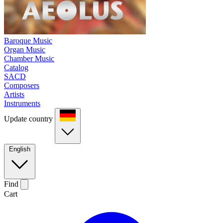
Baroque Music
Organ Music
Chamber Music
Catalog
SACD
Composers
Artists
Instruments
Update country
English
Find
Cart