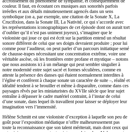
accroissement du phénomène de sympathie, et conséquemment de
couleur. Il faut, en écoutant ces musiques aux sonorités parfois
irréelles et aux détails minutieusement agencés dans un sens
symbolique (on a, par exemple, une citation de la Sonate X, La
Crucifixion, dans la Sonate III, La Nativité, ce qui s’accorde avec
les représentations iconographiques de cet épisode dont on aurait tort
d’oublier qu’il n’est pas uniment joyeux), s’imaginer que le
violoniste qui joue ce qui est écrit sur la partition entend un résultat
sonore différent de celui que ses doigts devraient produire ; pour lui
comme pour l’auditeur, on peut parler d’un parcours initiatique semé
de chausse-trapes nécessitant une concentration extrême, voire une
véritable ascèse, où les frontières entre profane et mystique – notons
que nous assistons ici à un mélange qui peut sembler singulier à
notre modernité entre sujet sacré et formes séculières, comme en
atteste la présence des danses qui étaient normalement interdites à
l’église et confèrent à chaque sonate un caractère de suite –, réalité et
idéalité tendent à se brouiller et même à disparaître, comme dans ces
paysages rêvés par les miniaturistes du XVIIe siècle que leur sujet
entraîne à dépasser le cadre matériel contraint, à l’instar de celui
d’une sonate, dans lequel ils travaillent pour laisser se déployer leur
imagination vers l’immensité.
Hélène Schmitt est une violoniste d’exception à laquelle son peu de
goût pour l’exposition médiatique n’offre malheureusement pas
toute la reconnaissance que son talent mériterait, mais dont ceux qui