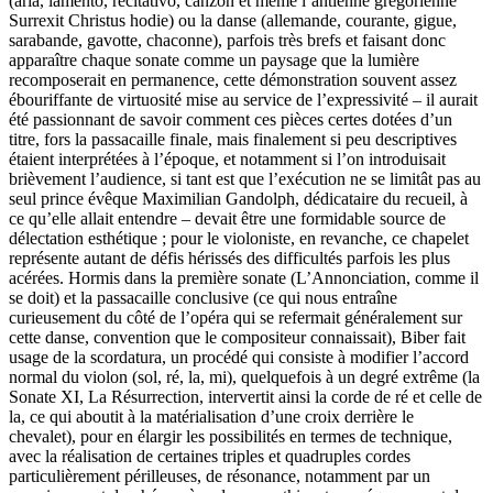
(aria, lamento, recitativo, canzon et même l’antienne grégorienne
Surrexit Christus hodie) ou la danse (allemande, courante, gigue,
sarabande, gavotte, chaconne), parfois très brefs et faisant donc
apparaître chaque sonate comme un paysage que la lumière
recomposerait en permanence, cette démonstration souvent assez
ébouriffante de virtuosité mise au service de l’expressivité – il aurait
été passionnant de savoir comment ces pièces certes dotées d’un
titre, fors la passacaille finale, mais finalement si peu descriptives
étaient interprétées à l’époque, et notamment si l’on introduisait
brièvement l’audience, si tant est que l’exécution ne se limitât pas au
seul prince évêque Maximilian Gandolph, dédicataire du recueil, à
ce qu’elle allait entendre – devait être une formidable source de
délectation esthétique ; pour le violoniste, en revanche, ce chapelet
représente autant de défis hérissés des difficultés parfois les plus
acérées. Hormis dans la première sonate (L’Annonciation, comme il
se doit) et la passacaille conclusive (ce qui nous entraîne
curieusement du côté de l’opéra qui se refermait généralement sur
cette danse, convention que le compositeur connaissait), Biber fait
usage de la scordatura, un procédé qui consiste à modifier l’accord
normal du violon (sol, ré, la, mi), quelquefois à un degré extrême (la
Sonate XI, La Résurrection, intervertit ainsi la corde de ré et celle de
la, ce qui aboutit à la matérialisation d’une croix derrière le
chevalet), pour en élargir les possibilités en termes de technique,
avec la réalisation de certaines triples et quadruples cordes
particulièrement périlleuses, de résonance, notamment par un