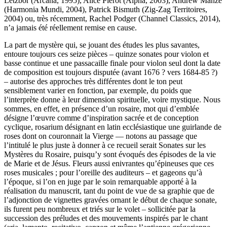
Letzbor (Arcana, 1995), Alice Piérot (Alpha, 2003), Andrew Manze
(Harmonia Mundi, 2004), Patrick Bismuth (Zig-Zag Territoires,
2004) ou, très récemment, Rachel Podger (Channel Classics, 2014),
n’a jamais été réellement remise en cause.
La part de mystère qui, se jouant des études les plus savantes,
entoure toujours ces seize pièces – quinze sonates pour violon et
basse continue et une passacaille finale pour violon seul dont la date
de composition est toujours disputée (avant 1676 ? vers 1684-85 ?)
– autorise des approches très différentes dont le ton peut
sensiblement varier en fonction, par exemple, du poids que
l’interprète donne à leur dimension spirituelle, voire mystique. Nous
sommes, en effet, en présence d’un rosaire, mot qui d’emblée
désigne l’œuvre comme d’inspiration sacrée et de conception
cyclique, rosarium désignant en latin ecclésiastique une guirlande de
roses dont on couronnait la Vierge — notons au passage que
l’intitulé le plus juste à donner à ce recueil serait Sonates sur les
Mystères du Rosaire, puisqu’y sont évoqués des épisodes de la vie
de Marie et de Jésus. Fleurs aussi enivrantes qu’épineuses que ces
roses musicales ; pour l’oreille des auditeurs – et gageons qu’à
l’époque, si l’on en juge par le soin remarquable apporté à la
réalisation du manuscrit, tant du point de vue de sa graphie que de
l’adjonction de vignettes gravées ornant le début de chaque sonate,
ils furent peu nombreux et triés sur le volet – sollicitée par la
succession des préludes et des mouvements inspirés par le chant