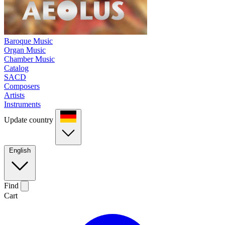
Baroque Music
Organ Music
Chamber Music
Catalog
SACD
Composers
Artists
Instruments
Update country
English
Find
Cart