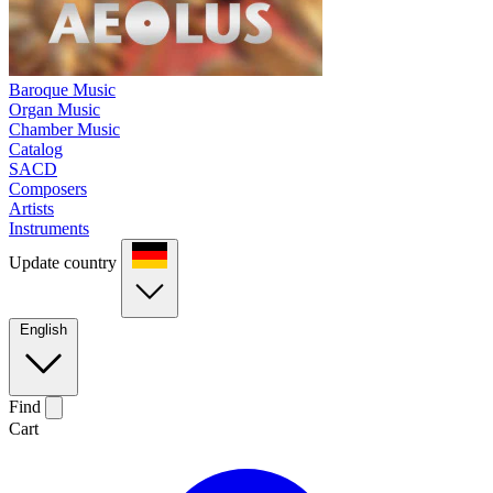
Baroque Music
Organ Music
Chamber Music
Catalog
SACD
Composers
Artists
Instruments
Update country
English
Find
Cart