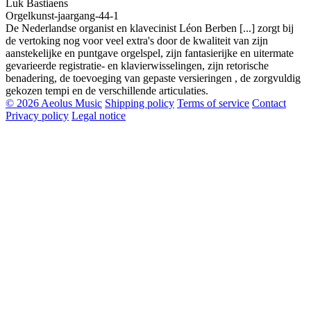
Luk Bastiaens
Orgelkunst-jaargang-44-1
De Nederlandse organist en klavecinist Léon Berben [...] zorgt bij
de vertoking nog voor veel extra's door de kwaliteit van zijn
aanstekelijke en puntgave orgelspel, zijn fantasierijke en uitermate
gevarieerde registratie- en klavierwisselingen, zijn retorische
benadering, de toevoeging van gepaste versieringen , de zorgvuldig
gekozen tempi en de verschillende articulaties.
© 2026 Aeolus Music
Shipping policy
Terms of service
Contact
Privacy policy
Legal notice