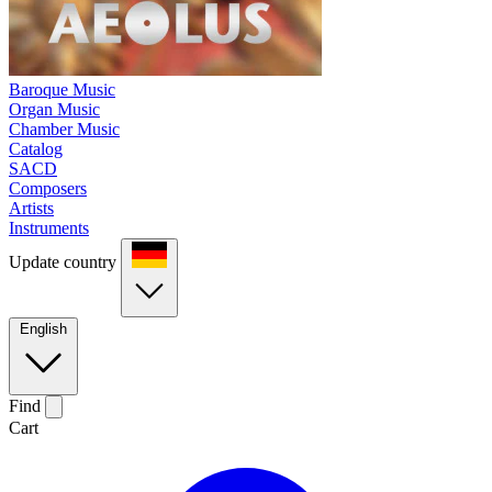
Baroque Music
Organ Music
Chamber Music
Catalog
SACD
Composers
Artists
Instruments
Update country
English
Find
Cart