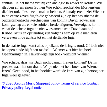
centraal. In het thema ziet hij een analogie in zowel de koralen Wir
glauben all' an einen Gott en Wie schön leuchtet der Morgenstern
die hier ook alles mee te maken hebben. Al analyserend ziet Wiemer
in de eerste zeven fuga's die gebaseerd zijn op het basisthema de
oudtestamentische geschiedenis van koning David, zowel zijn
koningschap als enkele subtiele herdersfiguren. Vervolgens komt
vanaf de achtste fuga de nieuwtestamentische David aan bod.
Kribbe, kruis en opstanding zijn volgens hem op vele manieren
verweven in de achtste tot en met dertiende fuga.
In de laatste fuga komt alles bij elkaar, de kring is rond. Of toch niet,
het open einde blijft een raadsel... Wiemer ziet hier het boek
Openbaringen in. Halverwege zijn boek verzucht Wiemer
Wie schade, dass wir Bach nicht danach fragen können!' Dat is
precies waar het om draait. Wil je niet het hele boek van Wiemer
lezen? Geen nood, in het booklet wordt de kern van zijn betoog per
fuga weer gegeven...
© 2026 Aeolus Music
Shipping policy
Terms of service
Contact
Privacy policy
Legal notice