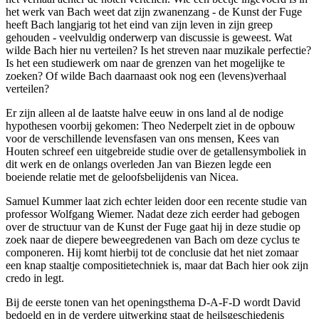
het werk van Bach weet dat zijn zwanenzang - de Kunst der Fuge
heeft Bach langjarig tot het eind van zijn leven in zijn greep
gehouden - veelvuldig onderwerp van discussie is geweest. Wat
wilde Bach hier nu verteilen? Is het streven naar muzikale perfectie?
Is het een studiewerk om naar de grenzen van het mogelijke te
zoeken? Of wilde Bach daarnaast ook nog een (levens)verhaal
verteilen?
Er zijn alleen al de laatste halve eeuw in ons land al de nodige
hypothesen voorbij gekomen: Theo Nederpelt ziet in de opbouw
voor de verschillende levensfasen van ons mensen, Kees van
Houten schreef een uitgebreide studie over de getallensymboliek in
dit werk en de onlangs overleden Jan van Biezen legde een
boeiende relatie met de geloofsbelijdenis van Nicea.
Samuel Kummer laat zich echter leiden door een recente studie van
professor Wolfgang Wiemer. Nadat deze zich eerder had gebogen
over de structuur van de Kunst der Fuge gaat hij in deze studie op
zoek naar de diepere beweegredenen van Bach om deze cyclus te
componeren. Hij komt hierbij tot de conclusie dat het niet zomaar
een knap staaltje compositietechniek is, maar dat Bach hier ook zijn
credo in legt.
Bij de eerste tonen van het openingsthema D-A-F-D wordt David
bedoeld en in de verdere uitwerking staat de heilsgeschiedenis