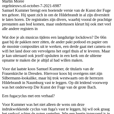
Martin Moree
orgelnieuws.nl-october-7-2021-6987
Samuel Kummer brengt een boeiende versie van de Kunst der Fuge
ten gehore. Hij spant zich in om de Hildebrandt in al zijn diversiteit
te laten horen. De registraties zijn divers, waarbij vooral de prachtige
prestanten aan bod komen, maar ondertussen kleurt hij ook met veel
alle andere registers in
Wat doe je als musicus tijdens een langdurige lockdown? De 66n
gaat bij de pakken neer zitten, de ander pakt potlood en papier om
de mooiste composities uit te werken, een derde gaat met camera en
wifi het land door om vervolgens het orgel thuis af te leveren. Maar
je kan uiteraard ook jezelf opsluiten in een kerk om de ultieme
opname te maken die je altijd al had willen maken.
Voor dat laatste koos Samuel Kummer, de titularis van de
Frauenkirche in Dresden. Hiervoor koos hij overigens niet zijn
Silbermann-lookalike, maar hij trok westwaarts om de herrezen
Hildebrandt in Naumburg vast te leggen. Op dit leidend voorwerp
was het onderwerp Die Kunst der Fuge van de grote Bach.
Een fugacyclus met een verhaal?
Voor Kummer was het niet alleen de wens om deze
indrukwekkende cyclus van fuga's vast te leggen, hij wil ook graag
het verhaal achter de noten verteilen. Wie een beetje ingevoerd is in